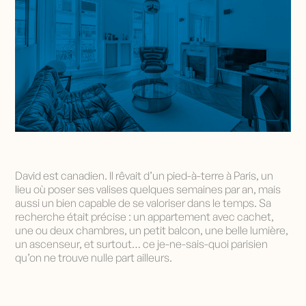
David est canadien. Il rêvait d’un pied-à-terre à Paris, un
lieu où poser ses valises quelques semaines par an, mais
aussi un bien capable de se valoriser dans le temps. Sa
recherche était précise : un appartement avec cachet,
une ou deux chambres, un petit balcon, une belle lumière,
un ascenseur, et surtout… ce je-ne-sais-quoi parisien
qu’on ne trouve nulle part ailleurs.