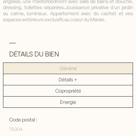
anglaise, une masterbedroom avec salle de bains et douche,
dressing, toilettes séparées.Jouissance privative d'un jardin
au calme, lumineux. Appartement avec du cachet et ses
espaces extérieurs exclusifs au coeur du Marais.
DÉTAILS DU BIEN
Général
Détails +
Copropriété
Energie
Code postal :
75004