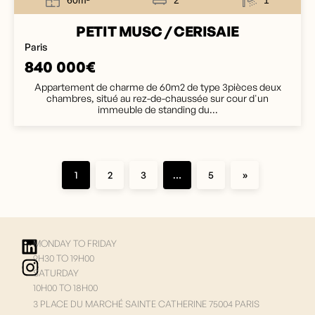
60m²
2
1
PETIT MUSC / CERISAIE
Paris
840 000€
Appartement de charme de 60m2 de type 3pièces deux
chambres, situé au rez-de-chaussée sur cour d'un
immeuble de standing du...
1
2
3
…
5
»
MONDAY TO FRIDAY
9H30 TO 19H00
SATURDAY
10H00 TO 18H00
3 PLACE DU MARCHÉ SAINTE CATHERINE 75004 PARIS