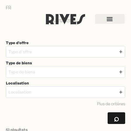
FR
SAINTE-CATHERINE
AGENCE IMMOBILIÈRE PARIS
Type d'offre
Type d'offre
Type de biens
Type de biens
Localisation
Localisation
Plus de critères
⌕
51 résultats